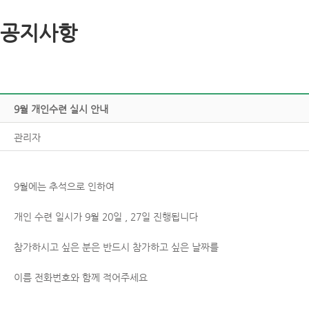
공지사항
9월개인수련실시안내
관리자
9월에는추석으로인하여
개인수련일시가9월20일,27일진행됩니다
참가하시고싶은분은반드시참가하고싶은날짜를
이름전화번호와함께적어주세요