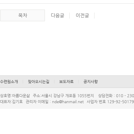
목차
다음글
이전글
수련원소개
|
찾아오시는길
|
보도자료
|
공지사항
상호명:아름다운삶
주소:서울시강남구개포동1055번지
상담전화:010-230
대표자:김기호
관리자이메일:nde@hanmail.net
사업자번호129-92-50179