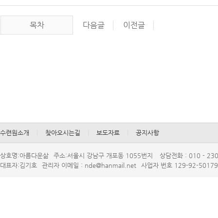
목차
다음글
이전글
수련원소개
|
찾아오시는길
|
보도자료
|
공지사항
상호명:아름다운삶
주소:서울시강남구개포동1055번지
상담전화:010-230
대표자:김기호
관리자이메일:nde@hanmail.net
사업자번호129-92-50179