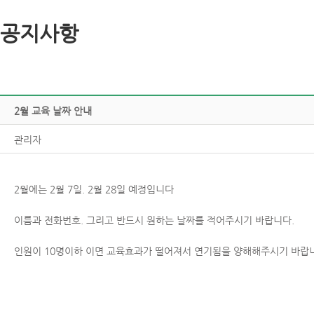
공지사항
2월교육날짜안내
관리자
2월에는2월7일.2월28일예정입니다
이름과전화번호.그리고반드시원하는날짜를적어주시기바랍니다.
인원이10명이하이면교육효과가떨어져서연기됨을양해해주시기바랍니