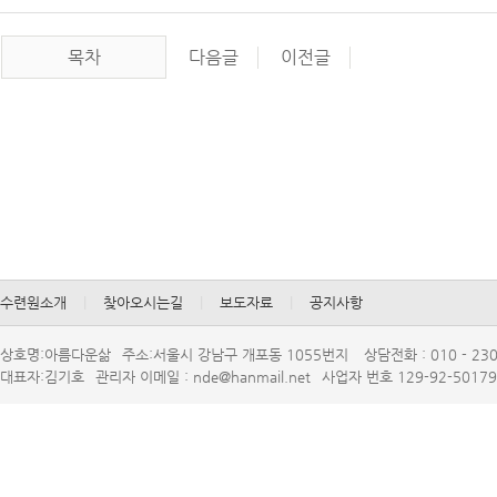
목차
다음글
이전글
수련원소개
|
찾아오시는길
|
보도자료
|
공지사항
상호명:아름다운삶
주소:서울시강남구개포동1055번지
상담전화:010-230
대표자:김기호
관리자이메일:nde@hanmail.net
사업자번호129-92-50179