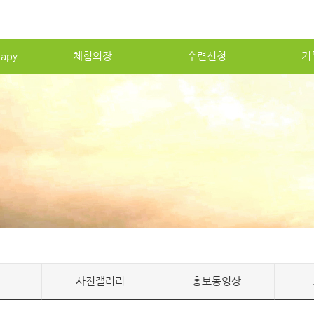
apy
체험의장
수련신청
커
사진갤러리
홍보동영상