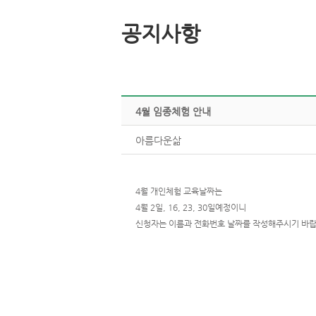
공지사항
4월임종체험안내
아름다운삶
4월개인체험교육날짜는
4월2일,16,23,30일예정이니
신청자는이름과전화번호날짜를작성해주시기바랍