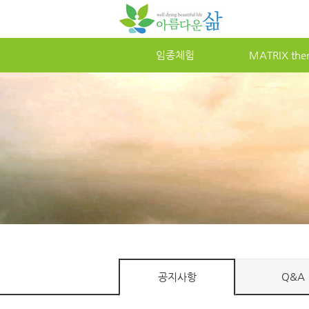
임종체험
MATRIXther
Q&A
공지사항