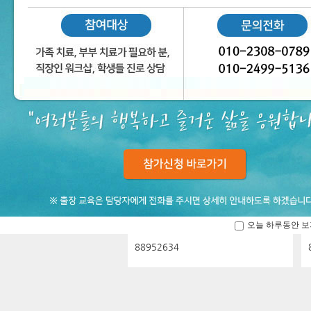
오늘 하루동안 보
88952634