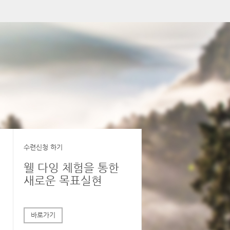
수련신청 하기
치
웰 다잉 체험을 통한
새로운 목표실현
바로가기