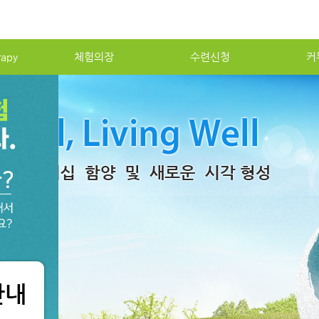
rapy
체험의장
수련신청
커