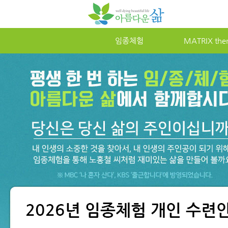
임종체험
MATRIX the