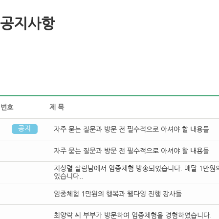
공지사항
번호
제목
공지
자주묻는질문과방문전필수적으로아셔야할내용들
자주묻는질문과방문전필수적으로아셔야할내용들
지상렬살림남에서임종체험방송되었습니다.매달1만원
있습니다..
임종체험1만원의행복과웰다잉진행강사들
최양락씨부부가방문하여임종체험을경험하였습니다.