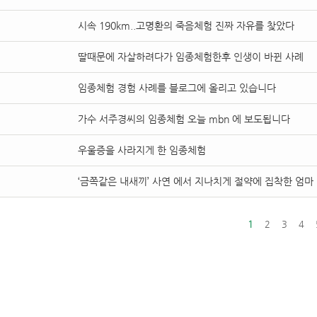
시속190km..고명환의죽음체험진짜자유를찾았다
딸때문에자살하려다가임종체험한후인생이바뀐사례
임종체험경험사례를블로그에올리고있습니다
가수서주경씨의임종체험오늘mbn에보도됩니다
우울증을사라지게한임종체험
‘금쪽같은내새끼’사연에서지나치게절약에집착한엄마
1
2
3
4