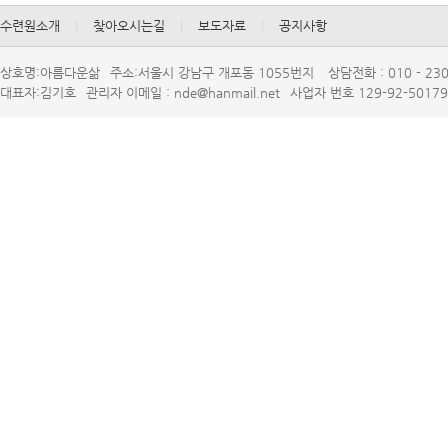
수련원소개
|
찾아오시는길
|
보도자료
|
공지사항
상호명:아름다운삶
주소:서울시강남구개포동1055번지
상담전화:010-230
대표자:김기호
관리자이메일:nde@hanmail.net
사업자번호129-92-50179