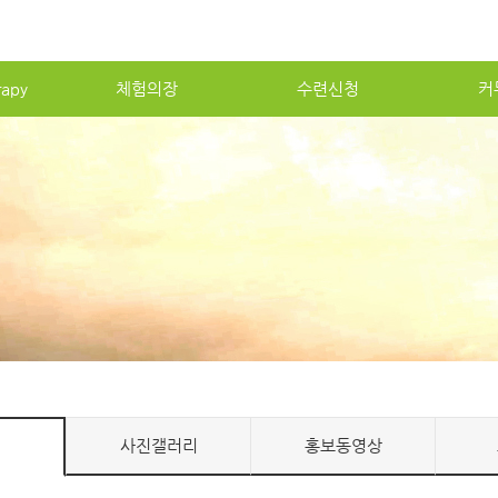
apy
체험의장
수련신청
커
사진갤러리
홍보동영상