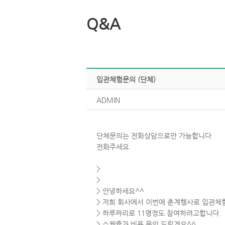
Q&A
입관체험문의(단체)
ADMIN
단체문의는전화상담으로만가능합니다
전화주세요
>
>
>안녕하세요^^
>저희회사에서이번에춘계행사로입관체험
>하루짜리로11명정도참여하려고합니다.
>스케쥴과비용문의드릴게요^^