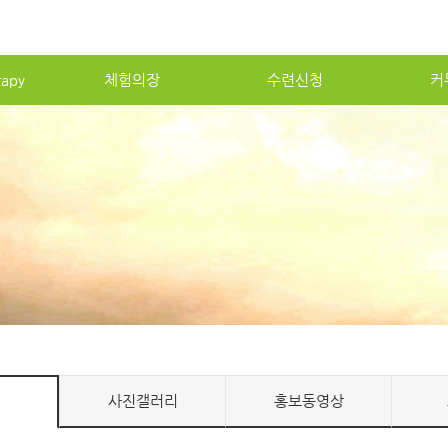
apy
체험의장
수련신청
커
사진갤러리
홍보동영상