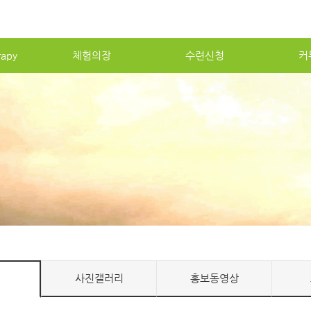
apy
체험의장
수련신청
커
사진갤러리
홍보동영상